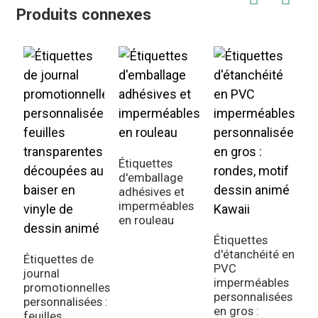
Produits connexes
Étiquettes
d'emballage
adhésives et
A
imperméables
d
en rouleau
a
p
Étiquettes
p
d'étanchéité en
Étiquettes de
PVC
journal
imperméables
promotionnelles
personnalisées
personnalisées :
en gros :
feuilles