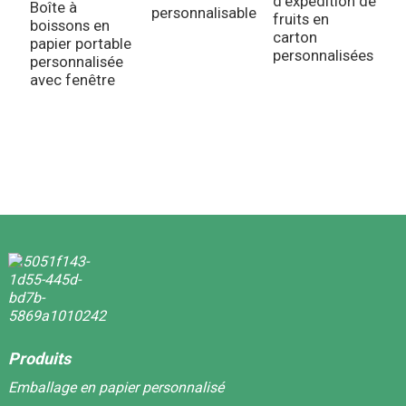
d'expédition de
p
Boîte à
personnalisable
fruits en
p
boissons en
carton
p
papier portable
personnalisées
personnalisée
avec fenêtre
Produits
Emballage en papier personnalisé