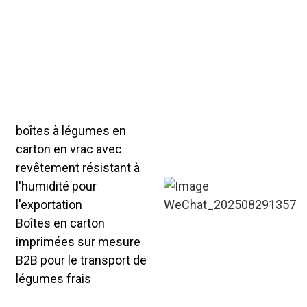
et le logo qui
correspondent à votre
identité de marque.
Notre production en
série prend en charge les
commandes de 500 à
100 000 unités.
boîtes à légumes en
carton en vrac avec
revêtement résistant à
l'humidité pour
l'exportation
Boîtes en carton
imprimées sur mesure
B2B pour le transport de
légumes frais
Caisses à légumes