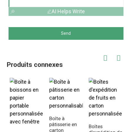
AI Helps Write
Send
Produits connexes
Boîte à
pâtisserie en
Boîtes
B
carton