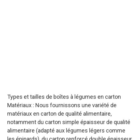
personnalisées en
carton respirant avec
revêtement anti-
déchirure, préservant la
fraîcheur des légumes,
racines et fruits pendant
le stockage et le
transport. Livraison en
vrac disponible avec
délais flexibles pour les
partenaires B2B.
Types et tailles de boîtes à légumes en carton
Matériaux : Nous fournissons une variété de
matériaux en carton de qualité alimentaire,
notamment du carton simple épaisseur de qualité
alimentaire (adapté aux légumes légers comme
les épinards), du carton renforcé double épaisseur