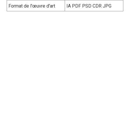
Format de l'œuvre d'art
IA PDF PSD CDR JPG
Caisses à légumes
personnalisées en
carton, légères et
robustes, faciles à
empiler, à ouvrir et à
recycler. Les
commandes groupées
incluent des poignées ou
des étiquettes en option
pour faciliter la vie des
clients en épicerie et sur
les marchés de
producteurs.