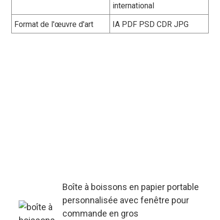
international
Format de l'œuvre d'art
IA PDF PSD CDR JPG
Spécialisé dans la personnalisation
en masse de boîtes à boissons en
papier portables avec fenêtre - prend
en charge les commandes
OEM/ODM, ajuste l'épaisseur du
matériau et la taille de la fenêtre en
fonction des besoins du produit, avec
des délais de livraison rapides pour
les grandes quantités.
Boîte à boissons en papier portable
personnalisée avec fenêtre pour
commande en gros