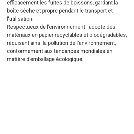
efficacement les fuites de boissons, gardant la
boîte sèche et propre pendant le transport et
l'utilisation.
Respectueux de l'environnement : adopte des
matériaux en papier recyclables et biodégradables,
réduisant ainsi la pollution de l'environnement,
conformément aux tendances mondiales en
matière d'emballage écologique.
Solutions en vrac économiques pour
les boîtes à boissons en papier
personnalisées et portables avec
fenêtre : optimisez les processus de
production pour réduire les coûts
unitaires, tout en garantissant une
sécurité de qualité alimentaire et
d'excellentes performances de
charge.