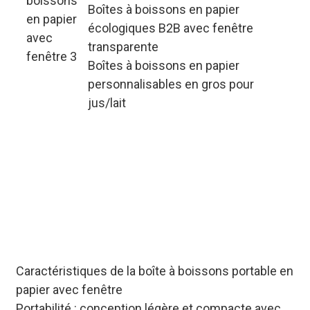
Boîtes à boissons en papier
écologiques B2B avec fenêtre
transparente
Boîtes à boissons en papier
personnalisables en gros pour
jus/lait
Chaîne d'approvisionnement axée
sur le B2B pour les boîtes à boissons
en papier portables avec fenêtre :
offre une personnalisation unique
(impression, découpe, assemblage)
et un inventaire en vrac stable pour
répondre aux besoins des marques
de boissons mondiales.
Caractéristiques de la boîte à boissons portable en
papier avec fenêtre
Portabilité : conception légère et compacte avec