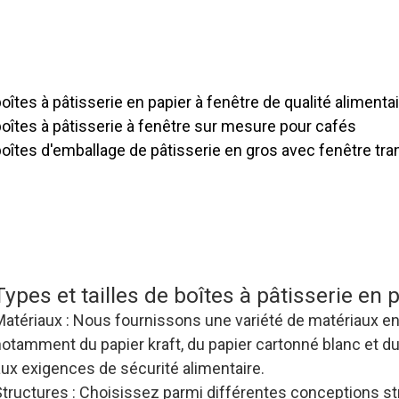
En tant que fabricant professionnel, nous proposons en g
âtisserie en papier personnalisées avec fenêtre à des pr
appuyant sur une chaîne d'approvisionnement efficace po
production et apporter plus d'avantages aux partenaires 
oîtes à pâtisserie en papier à fenêtre de qualité alimenta
oîtes à pâtisserie à fenêtre sur mesure pour cafés
boîtes d'emballage de pâtisserie en gros avec fenêtre tr
our les acheteurs B2B de l'industrie alimentaire, nos boît
papier personnalisées avec fenêtre ont non seulement une
mais offrent également des plans de commande en gros f
chaîne d'approvisionnement capable de répondre rapi
urgentes.
Types et tailles de boîtes à pâtisserie en 
atériaux : Nous fournissons une variété de matériaux en 
notamment du papier kraft, du papier cartonné blanc et d
aux exigences de sécurité alimentaire.
tructures : Choisissez parmi différentes conceptions str