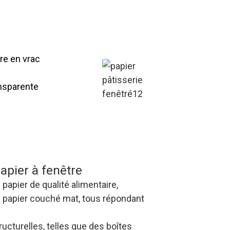
ros des boîtes à
ix compétitifs, en nous
ur réduire les coûts de
B2B.
ire en vrac
ansparente
es à pâtisserie en
 excellente qualité,
lexibles, avec une
dement aux commandes
papier à fenêtre
papier de qualité alimentaire,
u papier couché mat, tous répondant
ucturelles, telles que des boîtes