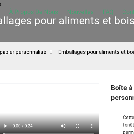
À Propos De Nous
Nouvelles
FAQ
Con
llages pour aliments et boi
papier personnalisé
Emballages pour aliments et bo
Boîte à
personn
Cette
fenêt
perme