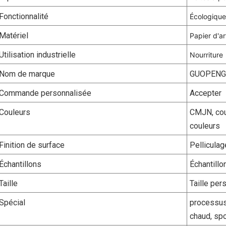
Fonctionnalité
Écologique
Matériel
Papier d'ar
Utilisation industrielle
Nourriture
Nom de marque
GUOPENG
Commande personnalisée
Accepter
Couleurs
CMJN, cou
couleurs
Finition de surface
Pelliculag
Échantillons
Échantillo
Taille
Taille pe
Spécial
processus
chaud, spo