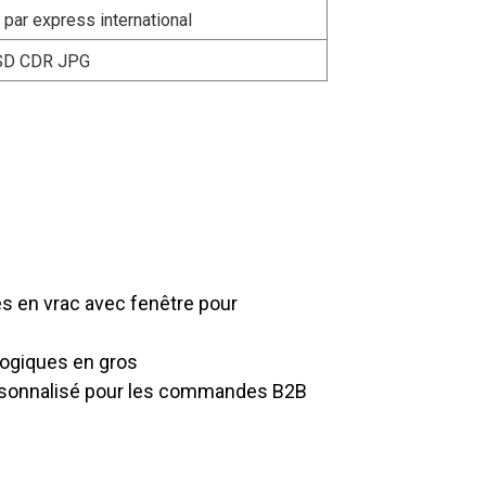
s par express international
SD CDR JPG
vrac de boîtes à pâtisserie en papier
e d'approvisionnement professionnelle
ble et une livraison à temps,
ande quantité des acheteurs B2B.
es en vrac avec fenêtre pour
ologiques en gros
personnalisé pour les commandes B2B
alisées avec fenêtre permettent une
 la sélection du matériau papier à la
 la taille, avec un service de chaîne