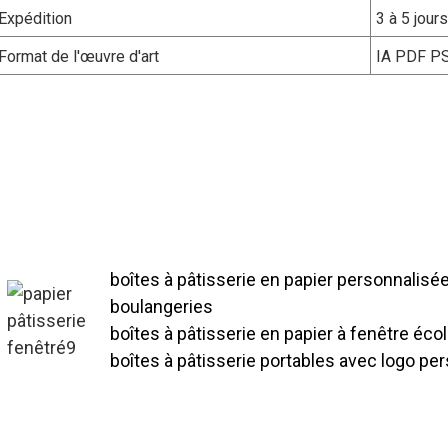
Expédition
3 à 5 jour
Format de l'œuvre d'art
IA PDF P
Nous fournissons un approvisionnement en 
à fenêtre personnalisées, avec une chaîn
qui garantit une capacité de production sta
répondant aux besoins de commande en gr
boîtes à pâtisserie en papier personnalisé
boulangeries
boîtes à pâtisserie en papier à fenêtre éc
boîtes à pâtisserie portables avec logo 
Nos boîtes à pâtisserie en papier personn
personnalisation complète du processus, de
conception de l'impression et au réglage de