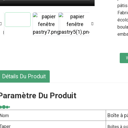
pâtis
Fabri
écolo
boula
embal
Détails Du Produit
Paramètre Du Produit
Boîte à p
Nom
Taper
Boîtes à p