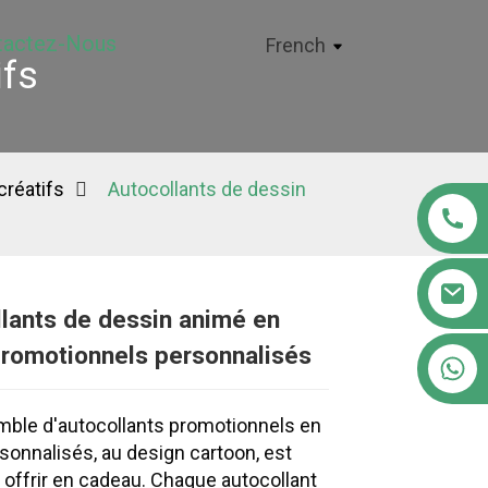
tactez-Nous
French
ifs
créatifs
Autocollants de dessin
lants de dessin animé en
promotionnels personnalisés
+86 18122593799
Loading...
Loading...
Loading..
Loading..
ble d'autocollants promotionnels en
rsonnalisés, au design cartoon, est
r offrir en cadeau. Chaque autocollant