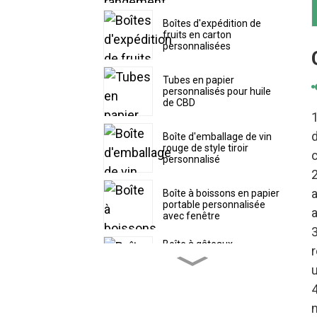
Boîtes d'expédition de
fruits en carton
personnalisées
Tubes en papier
personnalisés pour huile
de CBD
Boîte d'emballage de vin
rouge de style tiroir
personnalisé
a
Boîte à boissons en papier
portable personnalisée
a
avec fenêtre
3
Boîte à gâteaux
r
personnalisée avec
couvercle supérieur
u
séparé
4
n
Boîte à pâtisserie en