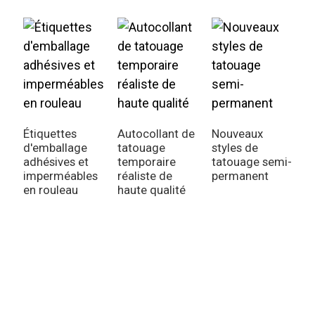
Étiquettes
Autocollant de
Nouveaux
d'emballage
tatouage
styles de
adhésives et
temporaire
tatouage semi-
imperméables
réaliste de
permanent
en rouleau
haute qualité
A
t
t
f
f
i
d
q