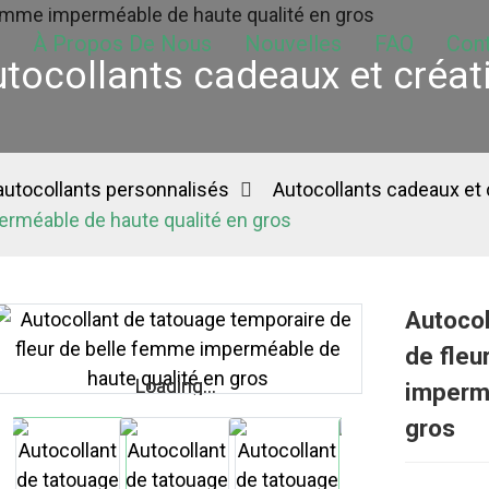
À Propos De Nous
Nouvelles
FAQ
Con
tocollants cadeaux et créat
 autocollants personnalisés
Autocollants cadeaux et 
erméable de haute qualité en gros
Autocol
de fleu
Loading...
Loading...
impermé
gros