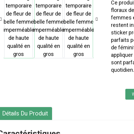
Ce produit
floraux d
femmes et 
restent i
sticker p
parfaits 
de féminit
appliquer 
sont parfa
quotidien
Détails Du Produit
Caractéristiques