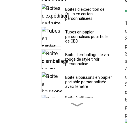
Boîtes d'expédition de
fruits en carton
personnalisées
1
d
Tubes en papier
personnalisés pour huile
2
de CBD
p
Boîte d'emballage de vin
rouge de style tiroir
a
personnalisé
4
Boîte à boissons en papier
portable personnalisée
5
avec fenêtre
d
Boîte à gâteaux
6
personnalisée avec
p
couvercle supérieur
séparé
p
Boîte à pâtisserie en