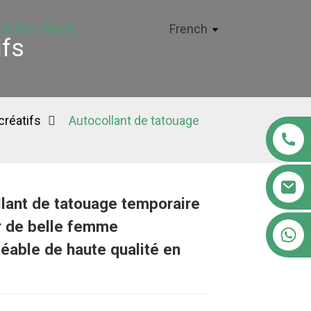
tactez-Nous
French
ifs
créatifs
Autocollant de tatouage
lant de tatouage temporaire
r de belle femme
+86 18122593799
Loading...
Loading...
Loading..
Loading..
able de haute qualité en