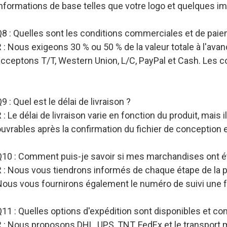
informations de base telles que votre logo et quelques i
Q8 : Quelles sont les conditions commerciales et de pai
 : Nous exigeons 30 % ou 50 % de la valeur totale à l'ava
acceptons T/T, Western Union, L/C, PayPal et Cash. Les c
9 : Quel est le délai de livraison ?
 : Le délai de livraison varie en fonction du produit, mais
uvrables après la confirmation du fichier de conception 
Q10 : Comment puis-je savoir si mes marchandises ont é
R : Nous vous tiendrons informés de chaque étape de la p
Nous vous fournirons également le numéro de suivi une 
Q11 : Quelles options d'expédition sont disponibles et c
 : Nous proposons DHL, UPS, TNT, FedEx et le transport m