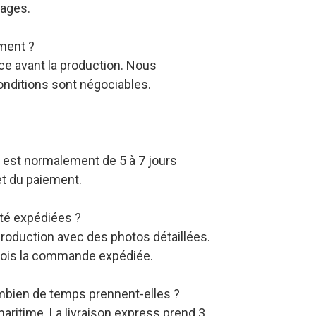
mages.
ement ?
nce avant la production. Nous
onditions sont négociables.
 il est normalement de 5 à 7 jours
et du paiement.
té expédiées ?
roduction avec des photos détaillées.
fois la commande expédiée.
ombien de temps prennent-elles ?
aritime. La livraison express prend 3