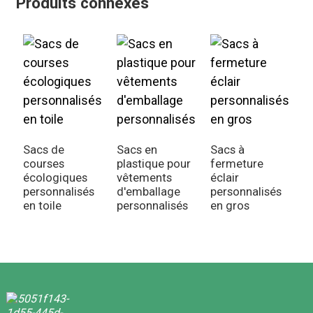
Produits connexes
P
b
Sacs de
Sacs en
Sacs à
p
courses
plastique pour
fermeture
e
écologiques
vêtements
éclair
personnalisés
d'emballage
personnalisés
en toile
personnalisés
en gros