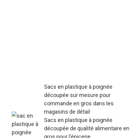
Fabricant professionnel proposant
des sacs en plastique à poignée
découpée personnalisés - accepte
les commandes en gros à partir de
1000 pièces, prend en charge la
correspondance des couleurs avec
la marque Pantone et garantit un
cycle de production de 7 à 15 jours.
Sacs en plastique à poignée
découpée sur mesure pour
commande en gros dans les
magasins de détail
Sacs en plastique à poignée
découpée de qualité alimentaire en
gros pour l'épicerie