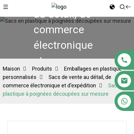
au détail, de
commerce
électronique
et
Maison
Produits
Emballages en plastique
d'expédition
personnalisés
Sacs de vente au détail, de
commerce électronique et d'expédition
Sacs en
plastique à poignées découpées sur mesure
+86 18122593799