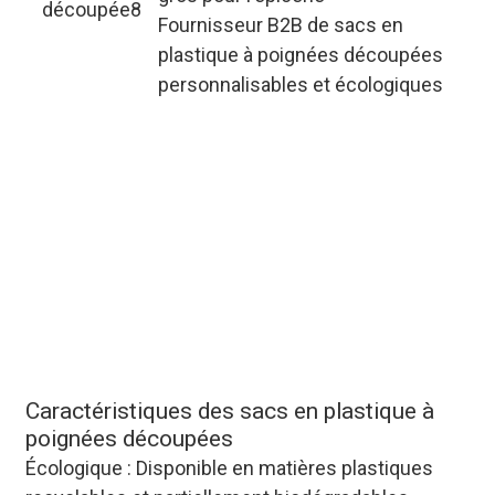
Fournisseur B2B de sacs en
plastique à poignées découpées
personnalisables et écologiques
Sacs en plastique à poignée
découpée sur mesure pour
emballage industriel : prennent en
charge les commandes en gros
volume (plus de 50 000 pièces),
fournissent des tests
d'échantillons gratuits et offrent
des conditions de paiement
flexibles pour les clients à long
terme
Caractéristiques des sacs en plastique à
poignées découpées
Écologique : Disponible en matières plastiques