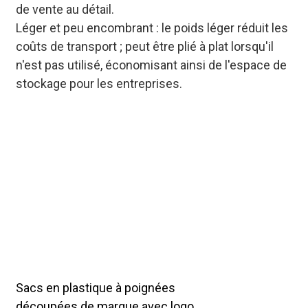
de vente au détail.
Léger et peu encombrant : le poids léger réduit les
coûts de transport ; peut être plié à plat lorsqu'il
n'est pas utilisé, économisant ainsi de l'espace de
stockage pour les entreprises.
Sacs en plastique à poignée
découpée en gros avec
personnalisation - les options
d'impression incluent la
sérigraphie/l'impression offset,
s'adaptent aux différents besoins
de l'industrie (cosmétiques,
électronique, alimentation) et
maintiennent un
approvisionnement stable.
Sacs en plastique à poignées
découpées de marque avec logo