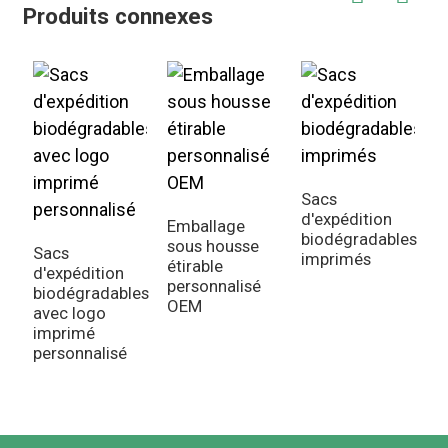
Produits connexes
Sacs
d'expédition
Emballage
biodégradables
sous housse
Sacs
S
imprimés
étirable
d'expédition
t
personnalisé
biodégradables
e
OEM
avec logo
p
imprimé
p
personnalisé
l