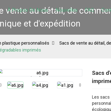
e vente au détail, de comme
À Propos De Nous
Nouvelles
FAQ
Con
nique et d'expédition
 plastique personnalisés
Sacs de vente au détail, 
dégradables imprimés
Sacs d'
Loading...
Loading...
imprim
Les sacs 
personnal
écologiqu