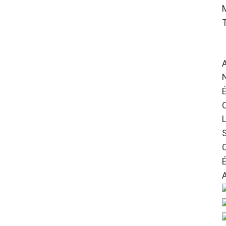
papier personnalisée avec
M
fenêtre
Boîte à dessert portable
en papier personnalisée
A
Banderolage en papier
personnalisé
É
S
É