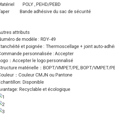
atériel
POLY
, PEHD/PEBD
Taper
Bande adhésive du sac de sécurité
utres attributs
Numéro de modèle :
RDY-49
tanchéité et poignée :
Thermoscellage + joint auto-adhé
Commande personnalisée : Accepter
Logo
Accepter le logo personnalisé
：
tructure matérielle
BOPT/VMPET/PE, BOPT/VMPET/P
：
Couleur
Couleur CMJN ou Pantone
：
chantillon:
Disponible
Avantage:
Recyclable et écologique