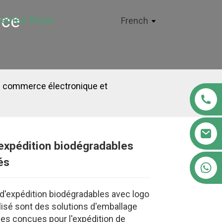
rce
tactez-Nous
French
de commerce électronique et
expédition biodégradables
Loading...
Loading...
Loading..
Loading..
és
+86 18122593799
d'expédition biodégradables avec logo
isé sont des solutions d'emballage
es conçues pour l'expédition de