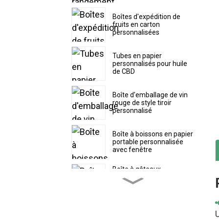
Boîtes d'expédition de
fruits en carton
personnalisées
Tubes en papier
personnalisés pour huile
de CBD
Boîte d'emballage de vin
rouge de style tiroir
personnalisé
Boîte à boissons en papier
portable personnalisée
avec fenêtre
Boîte à gâteaux
personnalisée avec
couvercle supérieur
séparé
Boîte à pâtisserie en
U