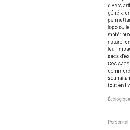
divers ar
généralem
permettan
logo ou l
matériaux
naturelle
leur impa
sacs d'ex
Ces sacs 
commerce,
souhaitan
tout en li
Écologiqu
Personnali