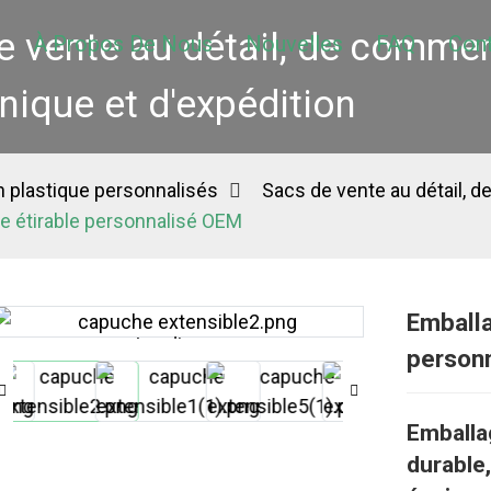
e vente au détail, de comme
À Propos De Nous
Nouvelles
FAQ
Con
nique et d'expédition
 plastique personnalisés
Sacs de vente au détail, 
 étirable personnalisé OEM
Emballa
Loading...
Loading...
person
Emballa
durable,