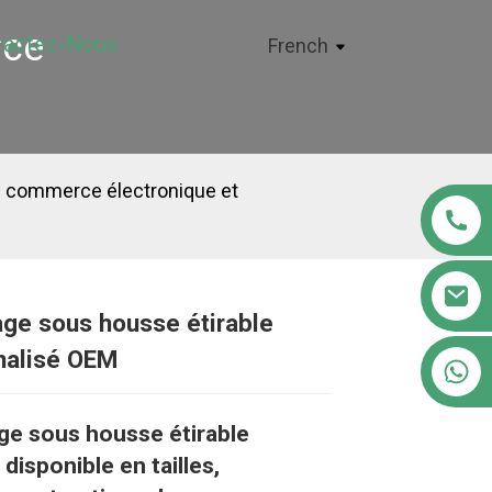
rce
tactez-Nous
French
de commerce électronique et
ge sous housse étirable
Loading...
Loading...
Loading..
Loading..
nalisé OEM
+86 18122593799
ge sous housse étirable
 disponible en tailles,