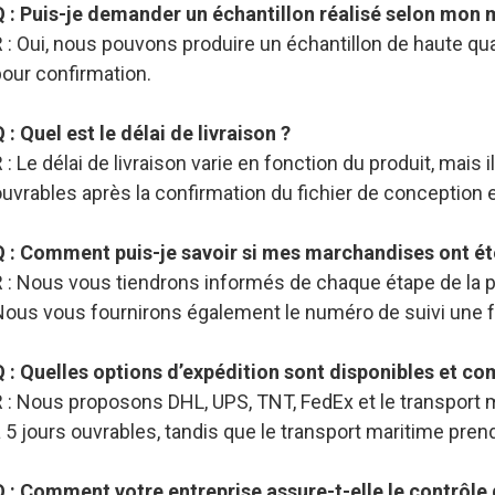
Q : Puis-je demander un échantillon réalisé selon mon
 : Oui, nous pouvons produire un échantillon de haute qu
pour confirmation.
 : Quel est le délai de livraison ?
 : Le délai de livraison varie en fonction du produit, mais
uvrables après la confirmation du fichier de conception 
Q : Comment puis-je savoir si mes marchandises ont ét
R : Nous vous tiendrons informés de chaque étape de la p
Nous vous fournirons également le numéro de suivi une 
Q : Quelles options d’expédition sont disponibles et c
 : Nous proposons DHL, UPS, TNT, FedEx et le transport m
 5 jours ouvrables, tandis que le transport maritime pren
Q : Comment votre entreprise assure-t-elle le contrôle 