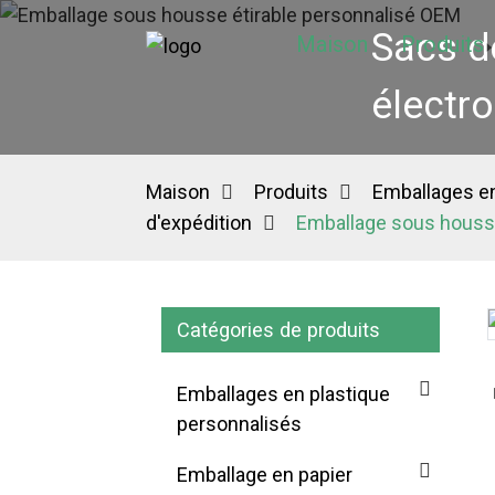
Sacs d
Maison
Produits
électro
Maison
Produits
Emballages en
d'expédition
Emballage sous housse
Catégories de produits
Loading...
Loading...
Emballages en plastique
personnalisés
Emballage en papier