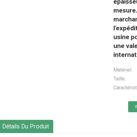
épaisse
mesure. 
marchan
l'expédi
usine p
une val
interna
Matériel:
Taille:
Caractérist
Détails Du Produit