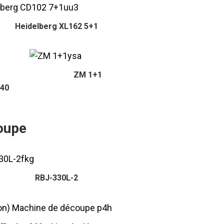
Heidelberg XL162 5+1
ZM 1+1
440
oupe
RBJ-330L-2