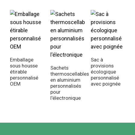
Emballage
Sac à
sous housse
provisions
Sachets
S
étirable
écologique
thermoscellables
p
personnalisé
personnalisé
en aluminium
O
OEM
avec poignée
personnalisés
i
pour
e
l'électronique