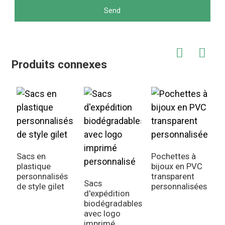
Send
Produits connexes
Sacs en
Pochettes à
plastique
bijoux en PVC
S
personnalisés
transparent
f
Sacs
de style gilet
personnalisées
é
d'expédition
p
biodégradables
e
avec logo
imprimé