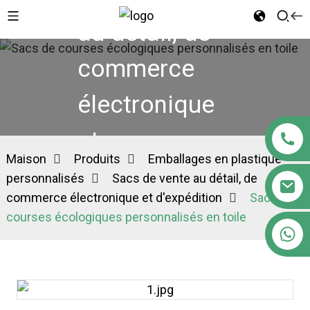
au détail, de
commerce
électronique
et
Maison
Produits
Emballages en plastique
d'expédition
personnalisés
Sacs de vente au détail, de
commerce électronique et d'expédition
Sacs de
courses écologiques personnalisés en toile
+86 18122593799