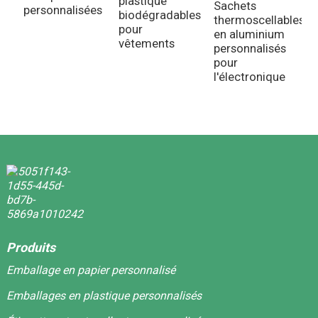
plastique
Sachets
personnalisées
i
biodégradables
thermoscellables
pour
en aluminium
vêtements
personnalisés
pour
l'électronique
Produits
Emballage en papier personnalisé
Emballages en plastique personnalisés