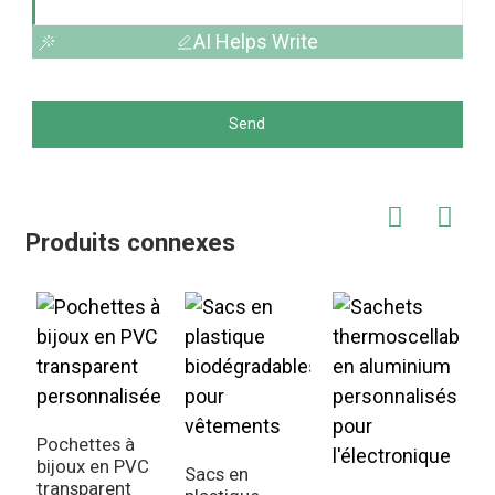
AI Helps Write
Send
Produits connexes
Pochettes à
S
bijoux en PVC
d
Sacs en
transparent
b