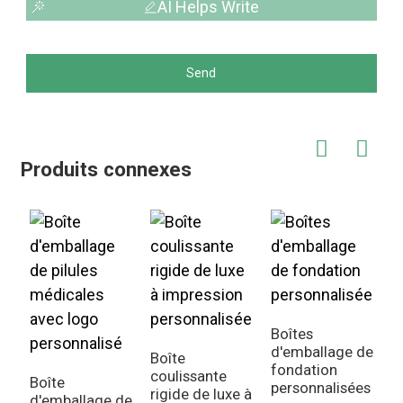
AI Helps Write
Send
Produits connexes
Boîtes
B
d'emballage de
c
Boîte
fondation
p
coulissante
Boîte
personnalisées
p
rigide de luxe à
d'emballage de