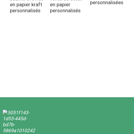
personnalisées
en papier kraft
en papier
personnalisés
personnalisés
B
d
f
p
e
P
é
p
b