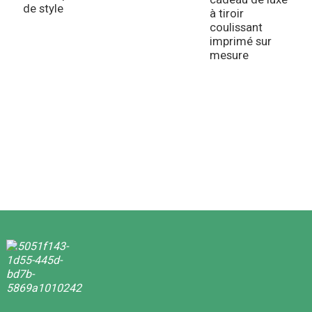
de style
à tiroir
coulissant
imprimé sur
B
mesure
d
f
p
e
P
é
p
b