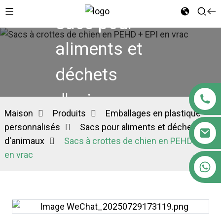
Sacs pour
aliments et
déchets
d'animaux
Maison
Produits
Emballages en plastique
personnalisés
Sacs pour aliments et déchets
d'animaux
Sacs à crottes de chien en PEHD + EPI
en vrac
+86 18122593799