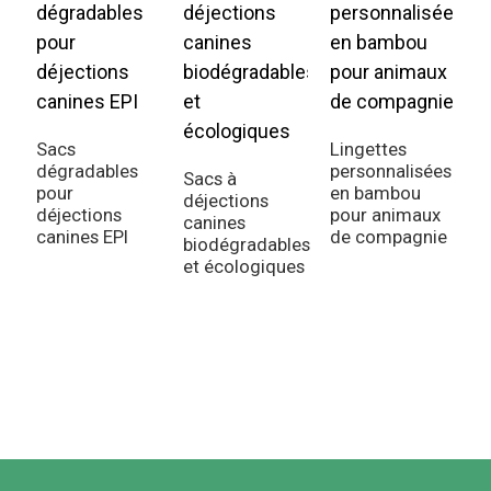
Sacs
Lingettes
dégradables
personnalisées
Sacs à
pour
en bambou
déjections
déjections
pour animaux
canines
canines EPI
de compagnie
S
biodégradables
p
et écologiques
p
p
p
d
v