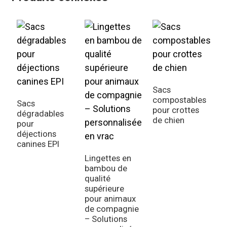
Sacs
compostables
Sacs
S
pour crottes
dégradables
d
de chien
pour
P
déjections
v
canines EPI
Lingettes en
bambou de
qualité
supérieure
pour animaux
de compagnie
– Solutions