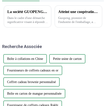
La société GUOPENG PRINTING PACKAGING dévoile des solutions d'emballage révolutionnaires pour répondre aux besoins changeants du marché
Atteint une coopération historique avec Wanglaoji
Dans le cadre d'une démarche
Guopeng, pionnier de
significative visant à répondre
l'industrie de l'emballage, a
à la demande croissante
réalisé un exploit remarquable
d'emballages durables et
en remportant le prestigieux
innovants, Guopeng, un leader
Creative Design Innovation
de l'industrie de l'emballage, a
Award, témoignage du
annoncé le lancement de sa
dévouement inébranlable de
Recherche Associée
nouvelle gamme d'emballages
l'entreprise envers...
respectueux de
l'environnement...
Boîte à collations en Chine
Petite usine de carton
Fournisseurs de coffrets cadeaux en or
Coffret cadeau brownie personnalisé
Boîte en carton de mangue personnalisée
Fournisseur de coffrets cadeaux Rakhi