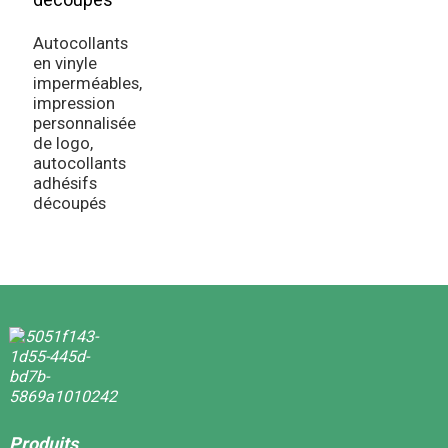
s
h
Autocollants
V
en vinyle
imperméables,
impression
personnalisée
de logo,
autocollants
adhésifs
découpés
Produits