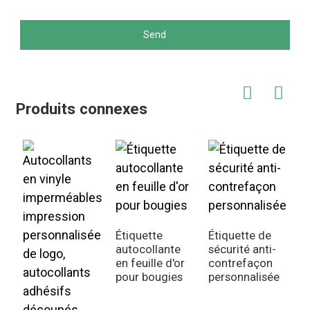
Send
Produits connexes
Étiquette
Étiquette de
autocollante
sécurité anti-
en feuille d'or
contrefaçon
É
pour bougies
personnalisée
i
l