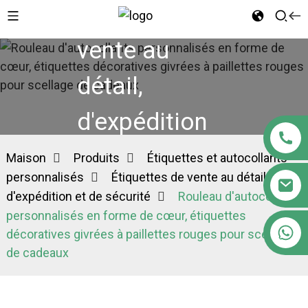
Étiquettes de
vente au
détail,
d'expédition
et de sécurité
Maison
Produits
Étiquettes et autocollants
personnalisés
Étiquettes de vente au détail,
d'expédition et de sécurité
Rouleau d'autocollants
personnalisés en forme de cœur, étiquettes
+86 18122593799
décoratives givrées à paillettes rouges pour scellage
de cadeaux