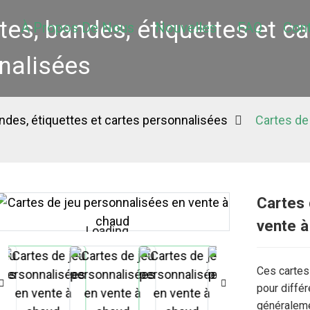
es, bandes, étiquettes et ca
À Propos De Nous
Nouvelles
FAQ
Con
nalisées
ndes, étiquettes et cartes personnalisées
Cartes de
Cartes 
vente à
Loading...
Loading...
Ces cartes
pour diffé
généraleme