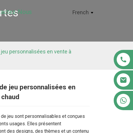
rtes
tactez-Nous
French
 jeu personnalisées en vente à
de jeu personnalisées en
 chaud
+86 18122593799
Loading...
Loading...
Loading..
Loading..
 de jeu sont personnalisables et conçues
rents usages. Elles présentent
nt des designs, des thèmes et un contenu