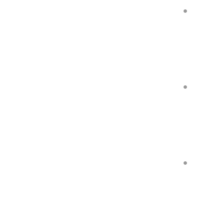
●
●
●