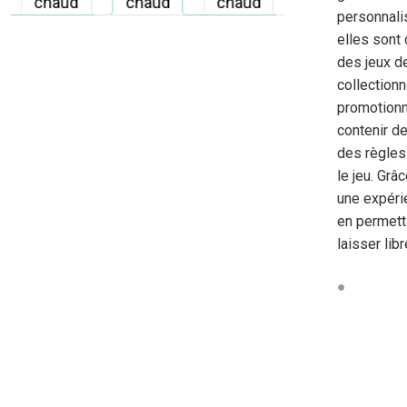
personnali
elles sont 
des jeux de
collectionn
promotionne
contenir de
des règles 
le jeu. Grâ
une expérie
en permett
laisser libr
●