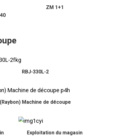
ZM 1+1
440
oupe
RBJ-330L-2
(Raybon) Machine de découpe
in
Exploitation du magasin