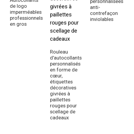
personnalisées
de logo
p
anti-
imperméables
a
contrefaçon
professionnels
m
inviolables
en gros
d
Rouleau
d'autocollants
personnalisés
en forme de
cœur,
étiquettes
décoratives
givrées à
paillettes
rouges pour
scellage de
cadeaux