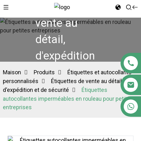
Étiquettes de
vente au
détail,
d'expédition
et de sécurité
Maison
Produits
Étiquettes et autocollants
personnalisés
Étiquettes de vente au détail,
d'expédition et de sécurité
Étiquettes
autocollantes imperméables en rouleau pour petites
+86 18122593799
entreprises