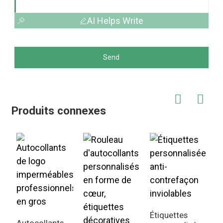
AI Helps Write
Send
Produits connexes
Étiquettes
Autocollants
A