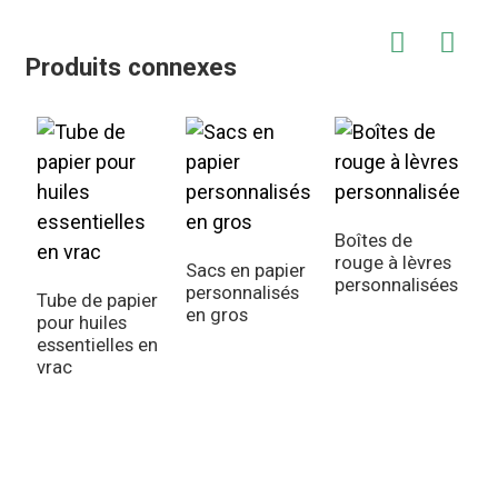
Produits connexes
Boîtes de
rouge à lèvres
Sacs en papier
personnalisées
personnalisés
Tube de papier
en gros
pour huiles
B
essentielles en
p
vrac
d
p
i
m