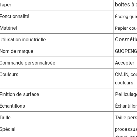
boîtes à
Taper
Fonctionnalité
Écologique
Matériel
Papier co
Cosméti
Utilisation industrielle
Nom de marque
GUOPENG
Commande personnalisée
Accepter
Couleurs
CMJN, cou
couleurs
Finition de surface
Pelliculag
Échantillons
Échantillo
Taille
Taille pe
Spécial
processus