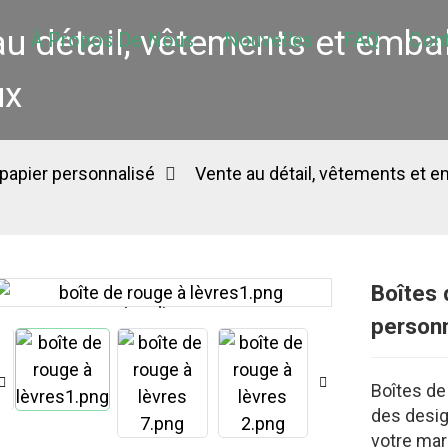
au détail, vêtements et emba
À Propos De Nous
Nouvelles
FAQ
Con
ux
papier personnalisé
Vente au détail, vêtements et 
Boîtes 
Loading...
Loading...
person
Boîtes de
des desig
votre mar