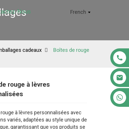
llages
tactez-Nous
French
emballages cadeaux
Boîtes de rouge
de rouge à lèvres
Loading...
Loading...
Loading..
Loading..
nalisées
+86 18122593799
 rouge à lèvres personnalisées avec
ns variés, adaptées au style unique de
que, garantissant que vos produits se