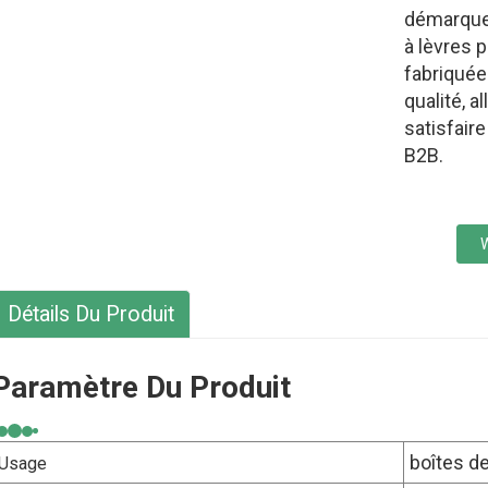
démarquen
à lèvres 
fabriquée
qualité, a
satisfair
B2B.
Détails Du Produit
Paramètre Du Produit
boîtes de
Usage