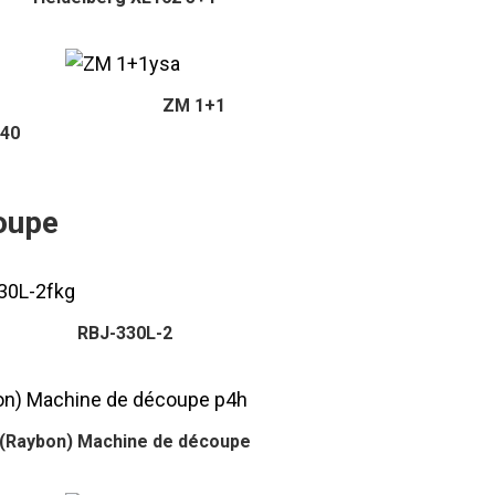
ZM 1+1
440
oupe
RBJ-330L-2
(Raybon) Machine de découpe