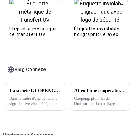
Étiquette métallique
Étiquette inviolable
de transfert UV
holigraphique avec
logo de sécurité
Blog Connexe
La société GUOPENG PRINTING PACKAGING dévoile des solutions d'emballage révolutionnaires pour répondre aux besoins changeants du marché
Atteint une coopération historique avec Wanglaoji
Dans le cadre d'une démarche
Guopeng, pionnier de
significative visant à répondre
l'industrie de l'emballage, a
à la demande croissante
réalisé un exploit remarquable
d'emballages durables et
en remportant le prestigieux
innovants, Guopeng, un leader
Creative Design Innovation
de l'industrie de l'emballage, a
Award, témoignage du
annoncé le lancement de sa
dévouement inébranlable de
Recherche Associée
nouvelle gamme d'emballages
l'entreprise envers...