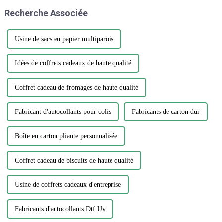
d’emballages et d’impression
designs et de matériaux, choisir
Recherche Associée
continue de croître, il est
l'autocollant parfait...
essentiel…
Usine de sacs en papier multiparois
Idées de coffrets cadeaux de haute qualité
Coffret cadeau de fromages de haute qualité
Fabricant d'autocollants pour colis
Fabricants de carton dur
Boîte en carton pliante personnalisée
Coffret cadeau de biscuits de haute qualité
Usine de coffrets cadeaux d'entreprise
Fabricants d'autocollants Dtf Uv