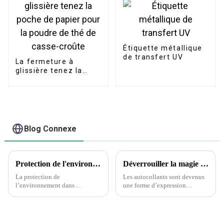
feuille d'or pour
emballage de bougie
Étiquette métallique
de transfert UV
La fermeture à
glissière tenez la
poche de papier pour
la poudre de thé de
casse-croûte
Blog Connexe
Protection de l'environnement dans l'industrie de l'emballage et de l'imprimerie
Déverrouiller la magie des autocollants : la science derrière le choix des autocollants
La protection de
Les autocollants sont devenus
l’environnement dans
une forme d’expression
l’industrie de l’emballage et de
omniprésente, ornant tout, des
l’imprimerie est une question
ordinateurs portables aux
cruciale qui nécessite attention
bouteilles d’eau. Cependant,
et action. Alors que la demande
parmi la vaste gamme de