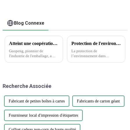
PP PET
d'étiquette de
bricolage
Blog Connexe
Atteint une coopération historique avec Wanglaoji
Protection de l'environnement dans l'industrie de l'emballage et de l'imprimerie
Guopeng, pionnier de
La protection de
l'industrie de l'emballage, a
l’environnement dans
réalisé un exploit remarquable
l’industrie de l’emballage et de
en remportant le prestigieux
l’imprimerie est une question
Creative Design Innovation
cruciale qui nécessite attention
Award, témoignage du
et action. Alors que la demande
dévouement inébranlable de
d’emballages et d’impression
Recherche Associée
l'entreprise envers...
continue de croître, il est
essentiel…
Fabricant de petites boîtes à cartes
Fabricants de carton géant
Fournisseur local d'impression d'étiquettes
Coffret cadeau pop-corn de haute qualité