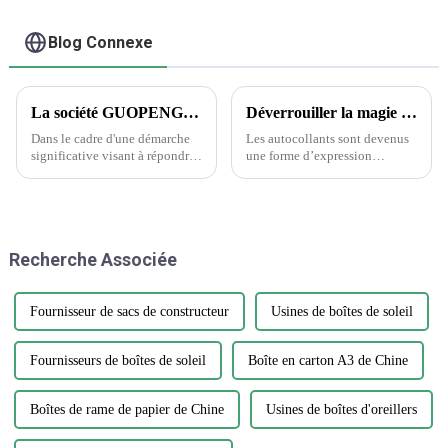
Blog Connexe
La société GUOPENG PRINTING PACKAGING dévoile des solutions d'emballage révolutionnaires pour répondre aux besoins changeants du marché
Déverrouiller la magie des autocollants : la science derrière le choix des autocollants
Dans le cadre d'une démarche
Les autocollants sont devenus
significative visant à répondre
une forme d’expression
à la demande croissante
omniprésente, ornant tout, des
d'emballages durables et
ordinateurs portables aux
innovants, Guopeng, un leader
bouteilles d’eau. Cependant,
de l'industrie de l'emballage, a
parmi la vaste gamme de
annoncé le lancement de sa
designs et de matériaux, choisir
Recherche Associée
nouvelle gamme d'emballages
l'autocollant parfait...
respectueux de
l'environnement...
Fournisseur de sacs de constructeur
Usines de boîtes de soleil
Fournisseurs de boîtes de soleil
Boîte en carton A3 de Chine
Boîtes de rame de papier de Chine
Usines de boîtes d'oreillers