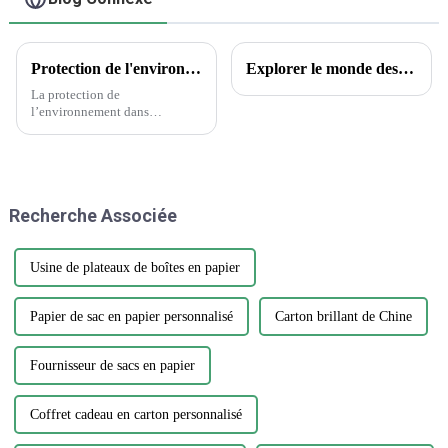
de cadeaux
Protection de l'environnement dans l'industrie de l'emballage et de l'imprimerie
Explorer le monde des tatouages ​​temporaires : aperçus encrés et questions courantes
La protection de
l’environnement dans
l’industrie de l’emballage et de
l’imprimerie est une question
cruciale qui nécessite attention
et action. Alors que la demande
d’emballages et d’impression
Recherche Associée
continue de croître, il est
essentiel…
Usine de plateaux de boîtes en papier
Papier de sac en papier personnalisé
Carton brillant de Chine
Fournisseur de sacs en papier
Coffret cadeau en carton personnalisé