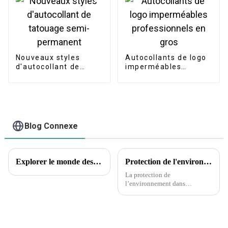
Nouveaux styles
Autocollants de logo
d'autocollant de
imperméables
tatouage semi-
professionnels en
permanent
gros
Blog Connexe
Explorer le monde des tatouages ​​temporaires : aperçus encrés et questions courantes
Protection de l'environnement dans l'industrie de l'emballage et de l'imprimerie
La protection de
l’environnement dans
l’industrie de l’emballage et de
l’imprimerie est une question
cruciale qui nécessite attention
et action. Alors que la demande
d’emballages et d’impression