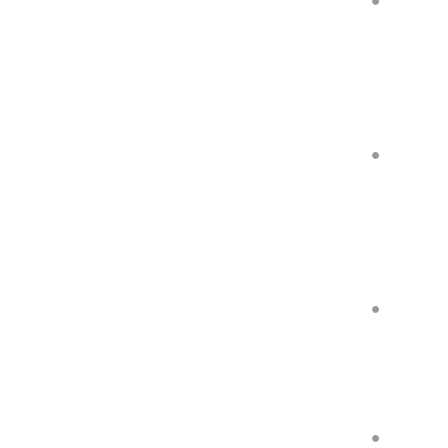
●
●
●
●