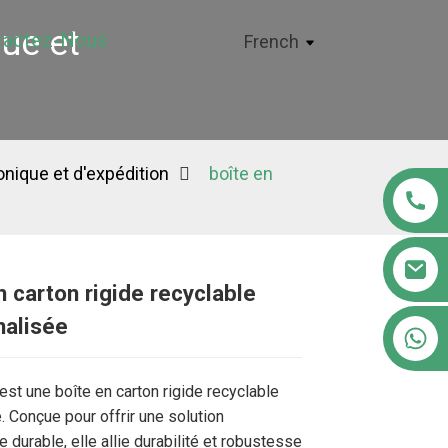
ue et
tactez-Nous
French
nique et d'expédition
boîte en
n carton rigide recyclable
nalisée
+86 18122593799
Loading...
Loading...
Loading..
Loading..
est une boîte en carton rigide recyclable
 Conçue pour offrir une solution
 durable, elle allie durabilité et robustesse