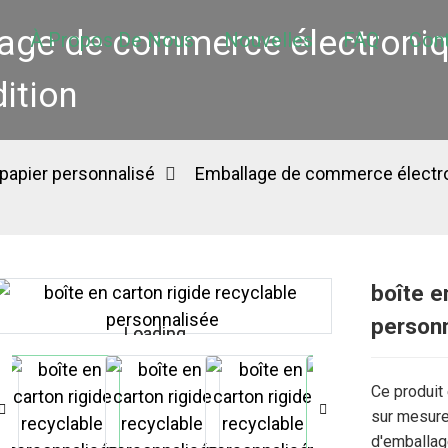
age de commerce électroniq
À Propos De Nous
Nouvelles
FAQ
Con
ition
papier personnalisé
Emballage de commerce électro
boîte e
person
Loading...
Loading...
Ce produit 
sur mesure.
d'emballage