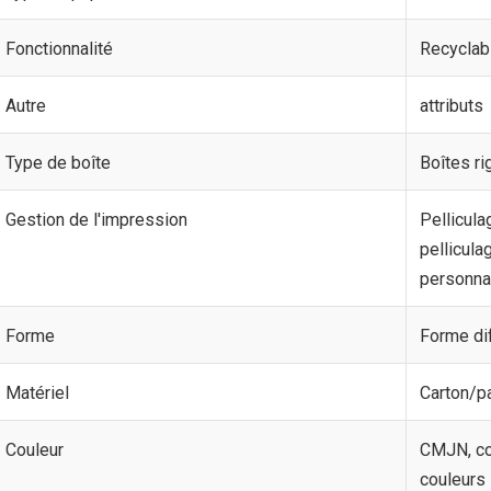
Fonctionnalité
Recyclab
Autre
attributs
Type de boîte
Boîtes ri
Gestion de l'impression
Pellicula
pellicula
personna
Forme
Forme di
Matériel
Carton/pa
Couleur
CMJN, co
couleurs