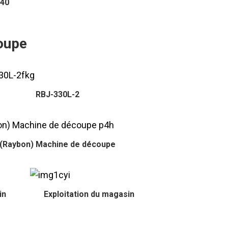
440
oupe
RBJ-330L-2
(Raybon) Machine de découpe
in
Exploitation du magasin