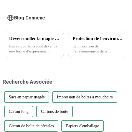
Blog Connexe
Déverrouiller la magie des autocollants : la science derrière le choix des autocollants
Protection de l'environnement dans l'industrie de l'emballage et de l'imprimerie
Les autocollants sont devenus
La protection de
une forme d’expression
l’environnement dans
omniprésente, ornant tout, des
l’industrie de l’emballage et de
ordinateurs portables aux
l’imprimerie est une question
bouteilles d’eau. Cependant,
cruciale qui nécessite attention
parmi la vaste gamme de
et action. Alors que la demande
designs et de matériaux, choisir
d’emballages et d’impression
Recherche Associée
l'autocollant parfait...
continue de croître, il est
essentiel…
Sacs en papier usagés
Impression de boîtes à mouchoirs
Carton long
Cartons de boîte
Carton de boîte de céréales
Papiers d'emballage