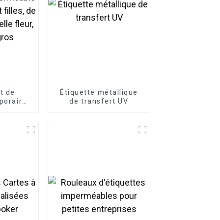
t de
Étiquette métallique
poraire
de transfert UV
e pour
les, de
, belle
en gros