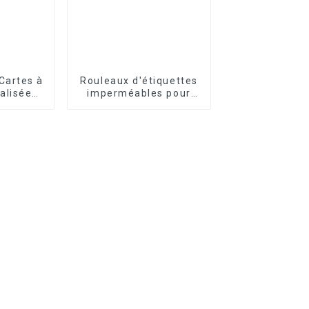
Cartes à
Rouleaux d'étiquettes
alisées
imperméables pour
poker
petites entreprises