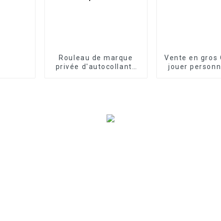
Rouleau de marque
Vente en gros 
privée d'autocollants
jouer personn
3D de maquillage de
Cartes de 
logo de luxe
imperméable