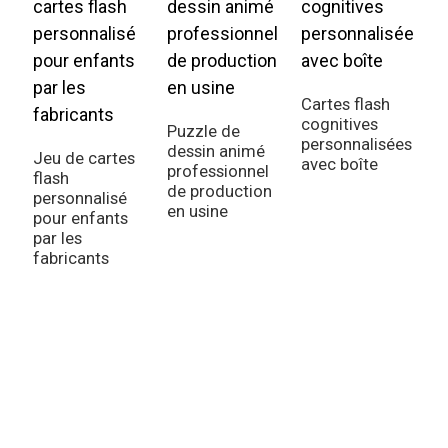
Cartes flash
cognitives
Puzzle de
personnalisées
dessin animé
Jeu de cartes
avec boîte
professionnel
flash
de production
personnalisé
en usine
pour enfants
par les
P
fabricants
p
p
e
V
O
p
p
b