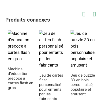
Produits connexes
C
c
Machine
p
d'éducation
Jeu de cartes
Jeu de puzzle
a
précoce à
flash
3D en bois
cartes flash en
personnalisé
personnalisé,
gros
pour enfants
populaire et
par les
amusant
fabricants