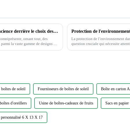
Déverrouiller la magie des autocollants : la science derrière le choix des autocollants
omniprésente, ornant tout, des
La protection de l’environnement dans
question cruciale qui nécessite attention et action. Alors que la
d’impression continue de croître, il e
 boîtes de soleil
Fournisseurs de boîtes de soleil
Boîte en carton 
boîtes d'oreillers
Usine de boîtes-cadeaux de fruits
Sacs en papier
 personnalisé 6 X 13 X 17