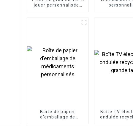
jouer personnalisées
personnali
Cartes de poker
étiquette de b
hologramme d
animé, autoc
découpés au
Boîte de papier
Boîte TV élec
d'emballage de
ondulée recyc
médicaments
grande ta
personnalisés