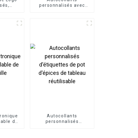
sés,
personnalisés avec
ricolage,
logo métallique doré
e dessin
découpés
ollants
 Laser
tronique
Autocollants
lable de
personnalisés
ille
d'étiquettes de pot
d'épices de tableau
réutilisable