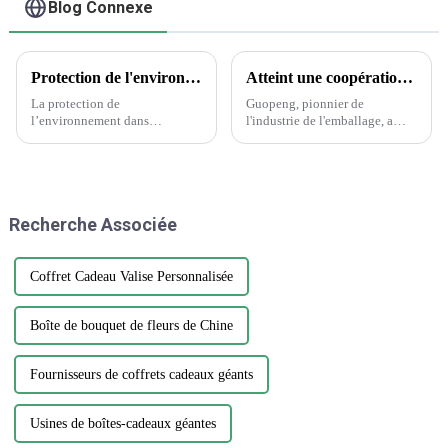
Blog Connexe
Protection de l'environnement dans l'industrie de l'emballage et de l'imprimerie
Atteint une coopération historique avec Wanglaoji
La protection de
Guopeng, pionnier de
l’environnement dans
l'industrie de l'emballage, a
l’industrie de l’emballage et de
réalisé un exploit remarquable
l’imprimerie est une question
en remportant le prestigieux
cruciale qui nécessite attention
Creative Design Innovation
et action. Alors que la demande
Award, témoignage du
d’emballages et d’impression
dévouement inébranlable de
Recherche Associée
continue de croître, il est
l'entreprise envers...
essentiel…
Coffret Cadeau Valise Personnalisée
Boîte de bouquet de fleurs de Chine
Fournisseurs de coffrets cadeaux géants
Usines de boîtes-cadeaux géantes