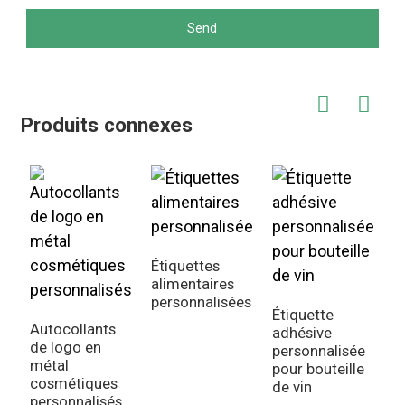
Send
Produits connexes
Étiquettes
alimentaires
personnalisées
Étiquette
Autocollants
adhésive
É
de logo en
personnalisée
a
métal
pour bouteille
p
cosmétiques
de vin
p
personnalisés