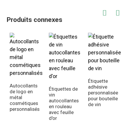
Produits connexes
Étiquette
Autocollants
adhésive
Étiquettes de
É
de logo en
personnalisée
vin
a
métal
pour bouteille
autocollantes
p
cosmétiques
de vin
en rouleau
p
personnalisés
avec feuille
d
d'or
p