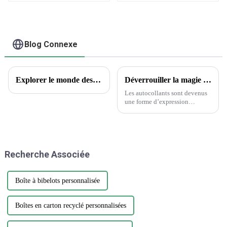
forme de cœur,
étiquettes
décoratives à
paillettes rouges
givrées pour scellage
Blog Connexe
de cadeaux
Explorer le monde des tatouages ​​temporaires : aperçus encrés et questions courantes
Déverrouiller la magie des autocollants : la science derrière le choix des autocollants
Les autocollants sont devenus
une forme d’expression
omniprésente, ornant tout, des
ordinateurs portables aux
bouteilles d’eau. Cependant,
parmi la vaste gamme de
designs et de matériaux, choisir
Recherche Associée
l'autocollant parfait...
Boîte à bibelots personnalisée
Boîtes en carton recyclé personnalisées