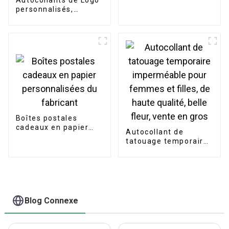
Autocollants de Logo
personnalisés,
étiquette de
bricolage,
hologramme de
dessin animé,
autocollants
découpés au Laser
Boîtes postales
cadeaux en papier
Autocollant de
personnalisées du
tatouage temporaire
fabricant
imperméable pour
femmes et filles, de
haute qualité, belle
fleur, vente en gros
Blog Connexe