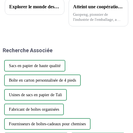
Explorer le monde des tatouages ​​temporaires : aperçus encrés et questions courantes
Atteint une coopération historique avec Wanglaoji
Guopeng, pionnier de
l'industrie de l'emballage, a
réalisé un exploit remarquable
en remportant le prestigieux
Creative Design Innovation
Award, témoignage du
dévouement inébranlable de
Recherche Associée
l'entreprise envers...
Sacs en papier de haute qualité
Boîte en carton personnalisée de 4 pieds
Usines de sacs en papier de Tali
Fabricant de boîtes organisées
Fournisseurs de boîtes-cadeaux pour chemises