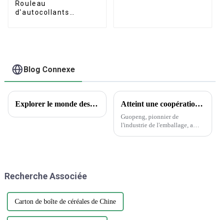
Rouleau
d'autocollants
personnalisés en
forme de cœur,
étiquettes
décoratives givrées à
paillettes rouges pour
scellage de cadeaux
Blog Connexe
Explorer le monde des tatouages ​​temporaires : aperçus encrés et questions courantes
Atteint une coopération historique avec Wanglaoji
Guopeng, pionnier de
l'industrie de l'emballage, a
réalisé un exploit remarquable
en remportant le prestigieux
Creative Design Innovation
Award, témoignage du
dévouement inébranlable de
Recherche Associée
l'entreprise envers...
Carton de boîte de céréales de Chine