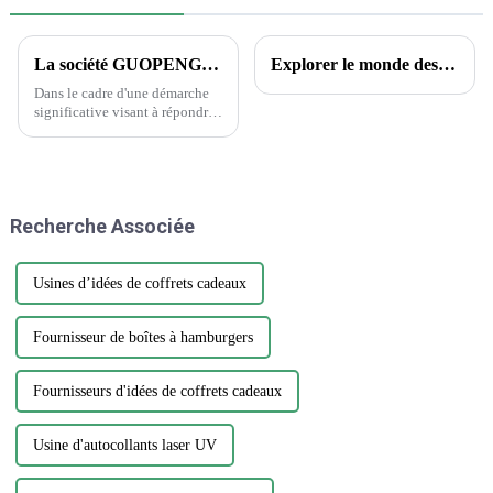
La société GUOPENG PRINTING PACKAGING dévoile des solutions d'emballage révolutionnaires pour répondre aux besoins changeants du marché
Explorer le monde des tatouages ​​temporaires : aperçus encrés et questions courantes
Dans le cadre d'une démarche
significative visant à répondre
à la demande croissante
d'emballages durables et
innovants, Guopeng, un leader
de l'industrie de l'emballage, a
annoncé le lancement de sa
Recherche Associée
nouvelle gamme d'emballages
respectueux de
l'environnement...
Usines d’idées de coffrets cadeaux
Fournisseur de boîtes à hamburgers
Fournisseurs d'idées de coffrets cadeaux
Usine d'autocollants laser UV