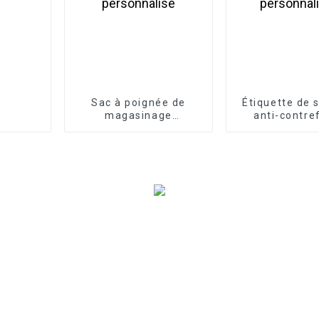
Sac à poignée de
Étiquette de 
magasinage
anti-contre
écologique
personnal
personnalisé