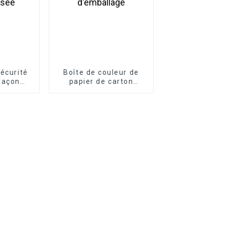
sécurité
Boîte de couleur de
façon
papier de carton
isée
ondulé d'emballage