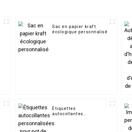
Sac en papier kraft
écologique personnalisé
Étiquettes
autocollantes
personnalisées pour pot
de bougie, étiquette
autocollante en feuille