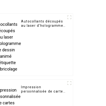
Autocollants découpés
au laser d'hologramme
de dessin animé
d'étiquette de bricolage
Impression
personnalisée de cartes
flash cognitives avec
boîte