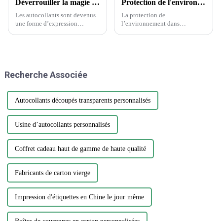
Déverrouiller la magie des autocollants : la science derrière le choix des autocollants
Protection de l'environnement dans l'industrie de l'emballage et de l'imprimerie
Les autocollants sont devenus
La protection de
une forme d’expression
l’environnement dans
omniprésente, ornant tout, des
l’industrie de l’emballage et de
ordinateurs portables aux
l’imprimerie est une question
bouteilles d’eau. Cependant,
cruciale qui nécessite attention
parmi la vaste gamme de
et action. Alors que la demande
designs et de matériaux, choisir
d’emballages et d’impression
Recherche Associée
l'autocollant parfait...
continue de croître, il est
essentiel…
Autocollants découpés transparents personnalisés
Usine d’autocollants personnalisés
Coffret cadeau haut de gamme de haute qualité
Fabricants de carton vierge
Impression d'étiquettes en Chine le jour même