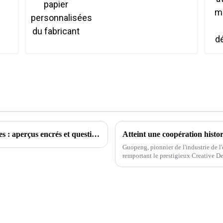
Explorer le monde des tatouages ​​temporaires : aperçus encrés et questions courantes
Atteint une coopération histo
Guopeng, pionnier de l'industrie de l
remportant le prestigieux Creative 
inébranlable de l'entreprise envers...