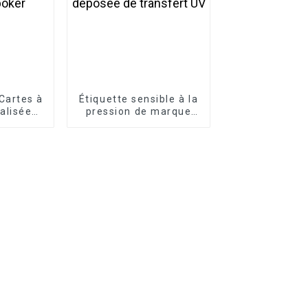
Cartes à
Étiquette sensible à la
alisées
pression de marque
poker
déposée de transfert
UV