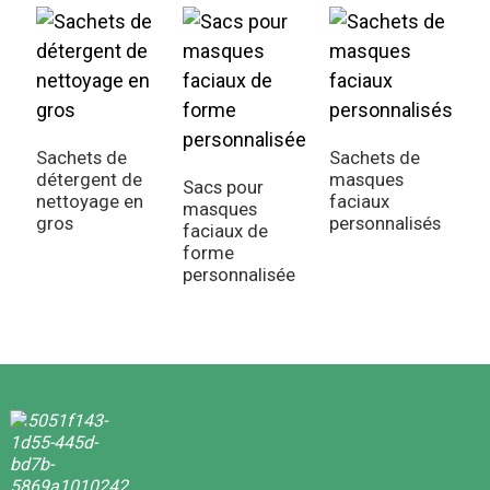
Sachets de
Sachets de
détergent de
masques
Sacs pour
S
nettoyage en
faciaux
masques
s
gros
personnalisés
faciaux de
p
forme
p
personnalisée
e