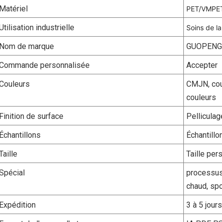
Matériel
PET/VMPET
Utilisation industrielle
Soins de l
Nom de marque
GUOPENG
Commande personnalisée
Accepter
Couleurs
CMJN, cou
couleurs
Finition de surface
Pelliculag
Échantillons
Échantillo
Taille
Taille pe
Spécial
processus
chaud, spo
Expédition
3 à 5 jour