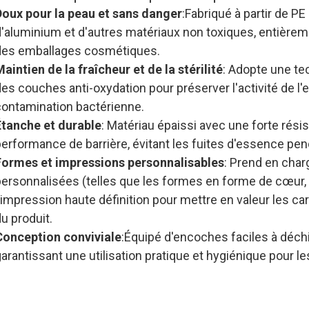
Doux pour la peau et sans danger
:Fabriqué à partir de PE
d'aluminium et d'autres matériaux non toxiques, entièr
des emballages cosmétiques.
aintien de la fraîcheur et de la stérilité
: Adopte une te
es couches anti-oxydation pour préserver l'activité de l
contamination bactérienne.
Étanche et durable
: Matériau épaissi avec une forte rési
erformance de barrière, évitant les fuites d'essence pend
Formes et impressions personnalisables
: Prend en cha
personnalisées (telles que les formes en forme de cœur, 
'impression haute définition pour mettre en valeur les car
u produit.
Conception conviviale
:Équipé d'encoches faciles à déchir
garantissant une utilisation pratique et hygiénique pour
Pour les acheteurs B2B, nous proposons des prix compéti
masques faciaux de forme personnalisée avec des com