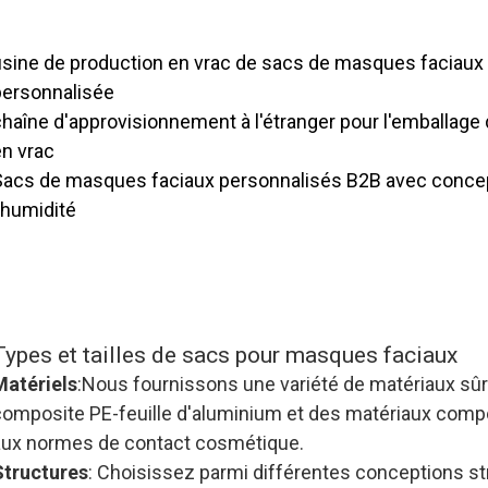
insi qu'un contrôle qualité strict pour garantir des norme
cohérentes.
usine de production en vrac de sacs de masques faciaux
personnalisée
chaîne d'approvisionnement à l'étranger pour l'emballag
en vrac
Sacs de masques faciaux personnalisés B2B avec concep
'humidité
Notre chaîne d'approvisionnement de sacs de masques f
ersonnalisée couvre la livraison mondiale, ce qui permet
étrangers d'obtenir facilement des commandes en gros 
conceptions personnalisées.
Types et tailles de sacs pour masques faciaux
Matériels
:Nous fournissons une variété de matériaux s
composite PE-feuille d'aluminium et des matériaux comp
aux normes de contact cosmétique.
Structures
: Choisissez parmi différentes conceptions str