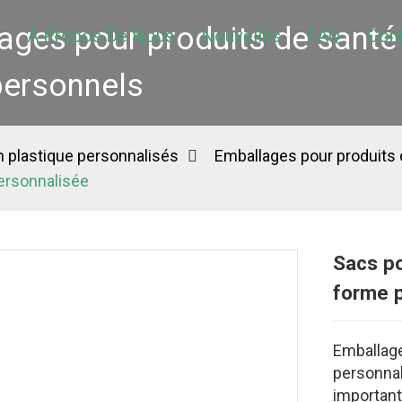
ages pour produits de santé 
À Propos De Nous
Nouvelles
FAQ
Con
personnels
 plastique personnalisés
Emballages pour produits 
ersonnalisée
Sacs p
forme 
Emballag
personna
important