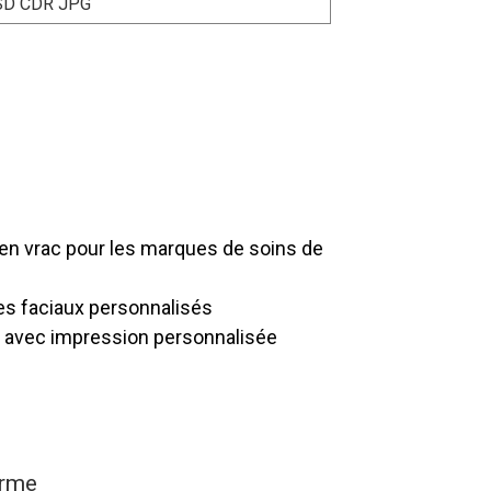
SD CDR JPG
el, nous proposons une
es sacs de masques faciaux en forme,
 répondant à vos besoins de commandes
stables.
en vrac pour les marques de soins de
s faciaux personnalisés
 avec impression personnalisée
c pour les sacs de masques faciaux
es choix de matériaux flexibles (PE,
 de logos, idéale pour les marques de
duction.
orme