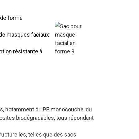
s de produit
 de forme
e de masques faciaux
tion résistante à
aciaux de forme
 aux partenaires B2B
avec des
ûrs, notamment du PE monocouche, du
osites biodégradables, tous répondant
ucturelles, telles que des sacs