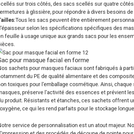
scellés sur trois côtés, des sacs scellés sur quatre côt
ermetures à glissière, pour répondre à divers besoins de
ailles
:Tous les sacs peuvent être entièrement personna
d'épaisseur selon les spécifications spécifiques des ma
en feuille à usage unique aux grands sacs pour les ens
pièces.
Sac pour masque facial en forme
Nos sachets pour masques faciaux sont fabriqués à partir
notamment du PE de qualité alimentaire et des composites
non toxiques pour l'emballage cosmétique. Ainsi, chaque
asques, préserve l'activité des essences et prévient les 
u produit. Résistants et étanches, ces sachets offrent un
'oxygène, ce qui les rend parfaits pour le stockage longu
Notre service de personnalisation est un atout majeur. N
d'impression et des procédés de découpe de pointe pour a