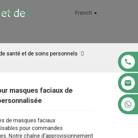
et de
tactez-Nous
French
de santé et de soins personnels
our masques faciaux de
personnalisée
+86 18122593799
es de masques faciaux
lisables pour commandes
es. Notre chaîne d'approvisionnement