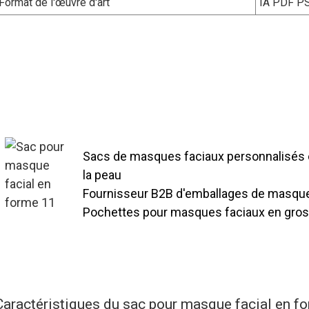
Format de l'œuvre d'art
IA PDF P
En tant que fournisseur B2B professionn
personnalisation de bout en bout pour l
de la conception à la livraison en vrac,
importantes avec des délais de livraison 
Sacs de masques faciaux personnalisés 
la peau
Fournisseur B2B d'emballages de masque
Pochettes pour masques faciaux en gros
Notre chaîne d'approvisionnement en vra
de forme personnalisée prend en charge d
feuille d'aluminium, etc.) et l'impression
soins de la peau qui augmentent leur pro
Caractéristiques du sac pour masque facial en f