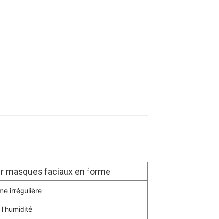
r masques faciaux en forme
e irrégulière
 l'humidité